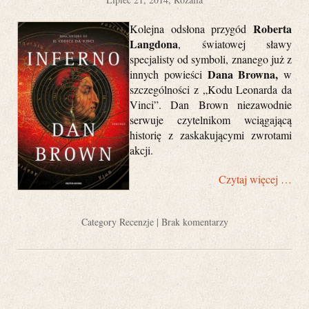
Roberta
Kolejna odsłona przygód
Langdona
, światowej sławy
specjalisty od symboli, znanego już z
Dana Browna,
innych powieści
w
szczególności z „Kodu Leonarda da
Vinci”. Dan Brown niezawodnie
serwuje czytelnikom wciągającą
historię z zaskakującymi zwrotami
akcji.
Czytaj więcej …
Category
Recenzje
|
Brak komentarzy