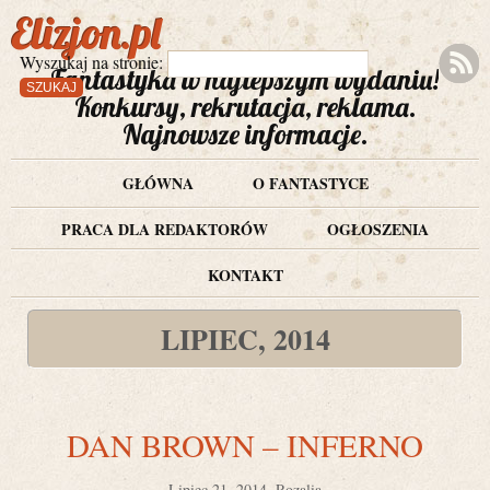
Elizjon.pl
Wyszukaj na stronie:
Fantastyka w najlepszym wydaniu!
Konkursy, rekrutacja, reklama.
Najnowsze informacje.
GŁÓWNA
O FANTASTYCE
PRACA DLA REDAKTORÓW
OGŁOSZENIA
KONTAKT
LIPIEC, 2014
DAN BROWN – INFERNO
Lipiec 21, 2014, Rozalia