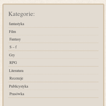
Kategorie:
fantastyka
Film
Fantasy
S – f
Gry
RPG
Literatura
Recenzje
Publicystyka
Prasówka