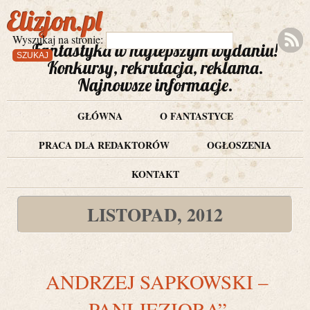
Elizjon.pl
Wyszukaj na stronie:
Fantastyka w najlepszym wydaniu!
Konkursy, rekrutacja, reklama.
Najnowsze informacje.
GŁÓWNA
O FANTASTYCE
PRACA DLA REDAKTORÓW
OGŁOSZENIA
KONTAKT
LISTOPAD, 2012
ANDRZEJ SAPKOWSKI –
„PANI JEZIORA”