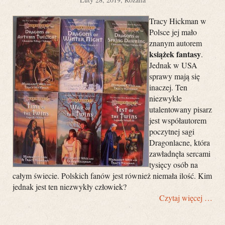
Tracy Hickman w
Polsce jej mało
znanym autorem
książek fantasy
.
Jednak w USA
sprawy mają się
inaczej. Ten
niezwykle
utalentowany pisarz
jest współautorem
poczytnej sagi
Dragonlacne, która
zawładnęła sercami
tysięcy osób na
całym świecie. Polskich fanów jest również niemała ilość. Kim
jednak jest ten niezwykły człowiek?
Czytaj więcej …