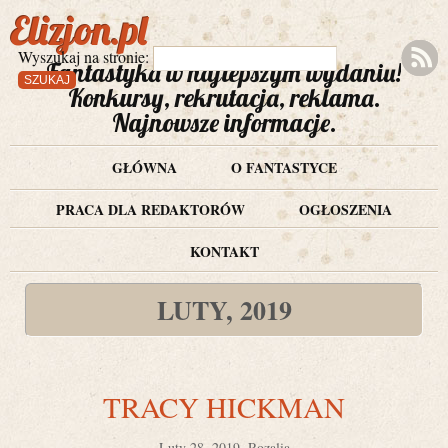
Elizjon.pl
Wyszukaj na stronie:
Fantastyka w najlepszym wydaniu!
Konkursy, rekrutacja, reklama.
Najnowsze informacje.
GŁÓWNA
O FANTASTYCE
PRACA DLA REDAKTORÓW
OGŁOSZENIA
KONTAKT
LUTY, 2019
TRACY HICKMAN
Luty 28, 2019, Rozalia