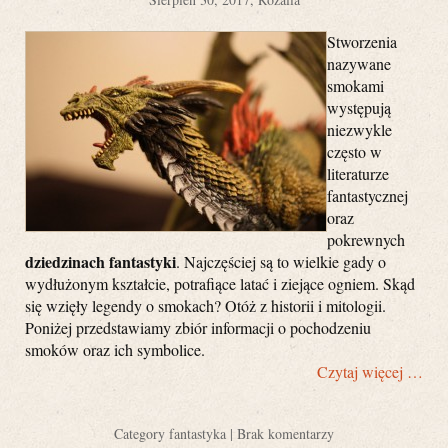
Stworzenia
nazywane
smokami
występują
niezwykle
często w
literaturze
fantastycznej
oraz
pokrewnych
dziedzinach fantastyki
. Najczęściej są to wielkie gady o
wydłużonym kształcie, potrafiące latać i ziejące ogniem. Skąd
się wzięły legendy o smokach? Otóż z historii i mitologii.
Poniżej przedstawiamy zbiór informacji o pochodzeniu
smoków oraz ich symbolice.
Czytaj więcej …
Category
fantastyka
|
Brak komentarzy