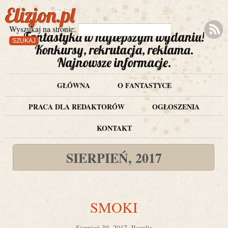
Elizjon.pl
Wyszukaj na stronie:
Fantastyka w najlepszym wydaniu!
Konkursy, rekrutacja, reklama.
Najnowsze informacje.
GŁÓWNA
O FANTASTYCE
PRACA DLA REDAKTORÓW
OGŁOSZENIA
KONTAKT
SIERPIEŃ, 2017
SMOKI
Sierpień 30, 2017, Rozalia