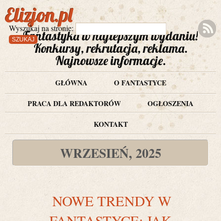
Elizjon.pl
Wyszukaj na stronie:
Fantastyka w najlepszym wydaniu!
Konkursy, rekrutacja, reklama.
Najnowsze informacje.
GŁÓWNA
O FANTASTYCE
PRACA DLA REDAKTORÓW
OGŁOSZENIA
KONTAKT
WRZESIEŃ, 2025
NOWE TRENDY W
FANTASTYCE: JAK