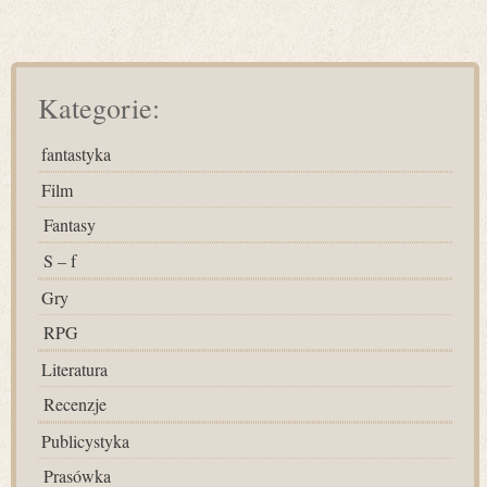
Kategorie:
fantastyka
Film
Fantasy
S – f
Gry
RPG
Literatura
Recenzje
Publicystyka
Prasówka