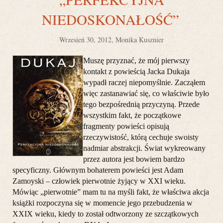
NIEDOSKONAŁOŚĆ”
Wrzesień 30, 2012, Monika Kusznier
Muszę przyznać, że mój pierwszy
kontakt z powieścią Jacka Dukaja
wypadł raczej niepomyślnie. Zacząłem
więc zastanawiać się, co właściwie było
tego bezpośrednią przyczyną. Przede
wszystkim fakt, że początkowe
fragmenty powieści opisują
rzeczywistość, którą cechuje swoisty
nadmiar abstrakcji. Świat wykreowany
przez autora jest bowiem bardzo
specyficzny. Głównym bohaterem powieści jest Adam
Zamoyski – człowiek pierwotnie żyjący w XXI wieku.
Mówiąc „pierwotnie” mam tu na myśli fakt, że właściwa akcja
książki rozpoczyna się w momencie jego przebudzenia w
XXIX wieku, kiedy to został odtworzony ze szczątkowych