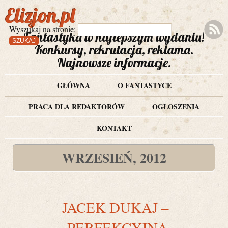
Elizjon.pl
Wyszukaj na stronie:
Fantastyka w najlepszym wydaniu!
Konkursy, rekrutacja, reklama.
Najnowsze informacje.
GŁÓWNA
O FANTASTYCE
PRACA DLA REDAKTORÓW
OGŁOSZENIA
KONTAKT
WRZESIEŃ, 2012
JACEK DUKAJ –
„PERFEKCYJNA