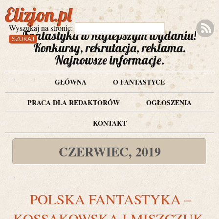
Elizjon.pl
Wyszukaj na stronie:
Fantastyka w najlepszym wydaniu!
Konkursy, rekrutacja, reklama.
Najnowsze informacje.
GŁÓWNA
O FANTASTYCE
PRACA DLA REDAKTORÓW
OGŁOSZENIA
KONTAKT
CZERWIEC, 2019
POLSKA FANTASTYKA –
KOSSAKOWSKA I MISZCZUK