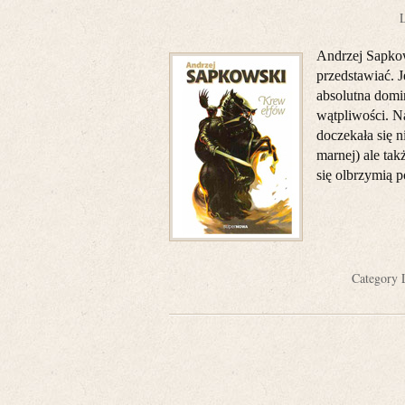
L
Andrzej Sapkows
przedstawiać. J
absolutna domi
wątpliwości. N
doczekała się n
marnej) ale ta
się olbrzymią p
Category