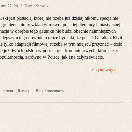
uty 27, 2012, Kamil Staszuk
ki jest postacią, której nie trzeba już dzisiaj nikomu specjalnie
ego nieoceniony wkład w rozwój polskiej literatury fantastycznej i
nacja w obrębie tego gatunku nie budzi obecnie najmniejszych
ajlepszym tego dowodem może być fakt, że postać Geralta z Rivii
ie tylko adaptacji filmowej (trzeba w tym miejscu przyznać – dość
kże już dwóch odsłon w postaci gier komputerowych, które cieszą
opularnością, zarówno w Polsce, jak i na całym świecie.
Czytaj więcej …
Literatura
,
Recenzje
|
Brak komentarzy