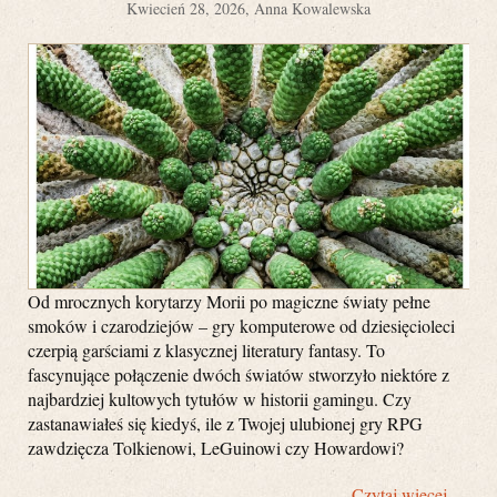
Kwiecień 28, 2026, Anna Kowalewska
Od mrocznych korytarzy Morii po magiczne światy pełne
smoków i czarodziejów – gry komputerowe od dziesięcioleci
czerpią garściami z klasycznej literatury fantasy. To
fascynujące połączenie dwóch światów stworzyło niektóre z
najbardziej kultowych tytułów w historii gamingu. Czy
zastanawiałeś się kiedyś, ile z Twojej ulubionej gry RPG
zawdzięcza Tolkienowi, LeGuinowi czy Howardowi?
Czytaj więcej …