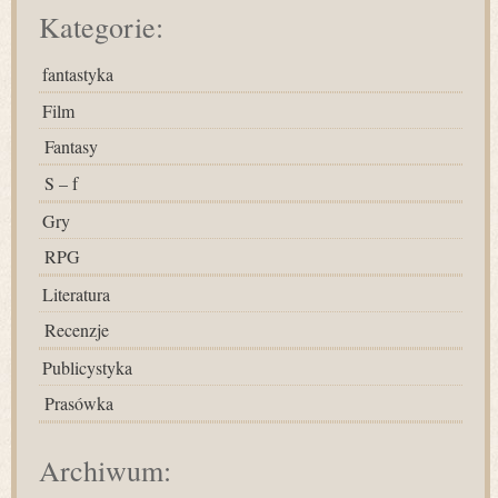
Kategorie:
fantastyka
Film
Fantasy
S – f
Gry
RPG
Literatura
Recenzje
Publicystyka
Prasówka
Archiwum: