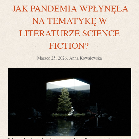
JAK PANDEMIA WPŁYNĘŁA
NA TEMATYKĘ W
LITERATURZE SCIENCE
FICTION?
Marzec 25, 2026, Anna Kowalewska