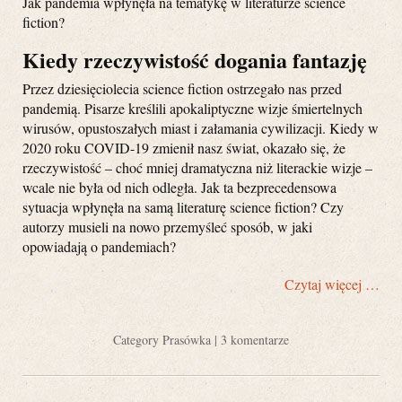
Jak pandemia wpłynęła na tematykę w literaturze science
fiction?
Kiedy rzeczywistość dogania fantazję
Przez dziesięciolecia science fiction ostrzegało nas przed
pandemią. Pisarze kreślili apokaliptyczne wizje śmiertelnych
wirusów, opustoszałych miast i załamania cywilizacji. Kiedy w
2020 roku COVID-19 zmienił nasz świat, okazało się, że
rzeczywistość – choć mniej dramatyczna niż literackie wizje –
wcale nie była od nich odległa. Jak ta bezprecedensowa
sytuacja wpłynęła na samą literaturę science fiction? Czy
autorzy musieli na nowo przemyśleć sposób, w jaki
opowiadają o pandemiach?
Czytaj więcej …
Category
Prasówka
|
3 komentarze