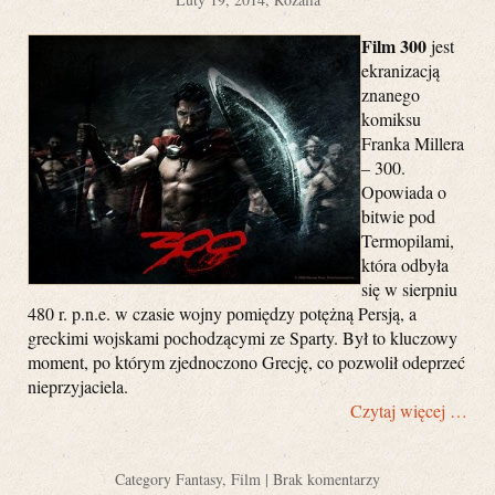
Film 300
jest
ekranizacją
znanego
komiksu
Franka Millera
– 300.
Opowiada o
bitwie pod
Termopilami,
która odbyła
się w sierpniu
480 r. p.n.e. w czasie wojny pomiędzy potężną Persją, a
greckimi wojskami pochodzącymi ze Sparty. Był to kluczowy
moment, po którym zjednoczono Grecję, co pozwolił odeprzeć
nieprzyjaciela.
Czytaj więcej …
Category
Fantasy
,
Film
|
Brak komentarzy