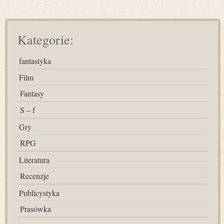
Kategorie:
fantastyka
Film
Fantasy
S – f
Gry
RPG
Literatura
Recenzje
Publicystyka
Prasówka