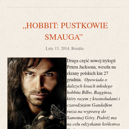
„HOBBIT: PUSTKOWIE
SMAUGA”
Luty 13, 2014, Rozalia
Druga część nowej trylogii
Petera Jacksona, weszła na
ekrany polskich kin 27
grudnia.
Opowiada o
dalszych losach młodego
hobbita Bilbo, Bagginsa,
który razem z krasnoludami i
czarodziejem Gandalfem
rusza na wyprawę do
Samotnej Góry. Podróż ma
na celu odzyskanie królestwa