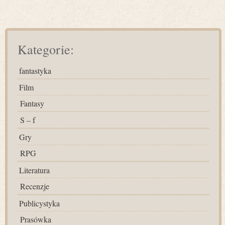
Kategorie:
fantastyka
Film
Fantasy
S – f
Gry
RPG
Literatura
Recenzje
Publicystyka
Prasówka