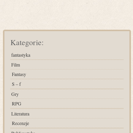
Kategorie:
fantastyka
Film
Fantasy
S – f
Gry
RPG
Literatura
Recenzje