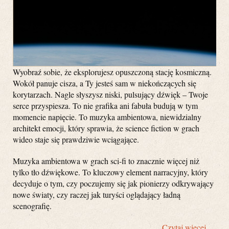
Wyobraź sobie, że eksplorujesz opuszczoną stację kosmiczną.
Wokół panuje cisza, a Ty jesteś sam w niekończących się
korytarzach. Nagle słyszysz niski, pulsujący dźwięk – Twoje
serce przyspiesza. To nie grafika ani fabuła budują w tym
momencie napięcie. To muzyka ambientowa, niewidzialny
architekt emocji, który sprawia, że science fiction w grach
wideo staje się prawdziwie wciągające.
Muzyka ambientowa w grach sci-fi to znacznie więcej niż
tylko tło dźwiękowe. To kluczowy element narracyjny, który
decyduje o tym, czy poczujemy się jak pionierzy odkrywający
nowe światy, czy raczej jak turyści oglądający ładną
scenografię.
Czytaj więcej …