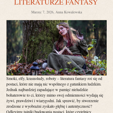
LITERATURZE FANTASY
Marzec 7, 2026, Anna Kowalewska
Smoki, elfy, krasnoludy, roboty – literatura fantasy roi się od
postaci, które nie mają nic wspólnego z gatunkiem ludzkim.
Jednak najbardziej zapadające w pamięć nieludzkie
bohaterowie to ci, którzy mimo swej odmienności wydają się
żywi, prawdziwi i wiarygodni. Jak sprawić, by stworzenie
zrodzone z wyobraźni zyskało głębię i autentyczność?
Odkryjmy tajniki budowania postaci, które czytelnicy