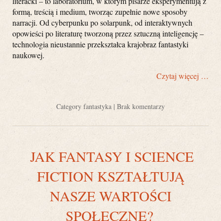
literacki – to laboratorium, w którym pisarze eksperymentują z
formą, treścią i medium, tworząc zupełnie nowe sposoby
narracji. Od cyberpunku po solarpunk, od interaktywnych
opowieści po literaturę tworzoną przez sztuczną inteligencję –
technologia nieustannie przekształca krajobraz fantastyki
naukowej.
Czytaj więcej …
Category
fantastyka
|
Brak komentarzy
JAK FANTASY I SCIENCE
FICTION KSZTAŁTUJĄ
NASZE WARTOŚCI
SPOŁECZNE?