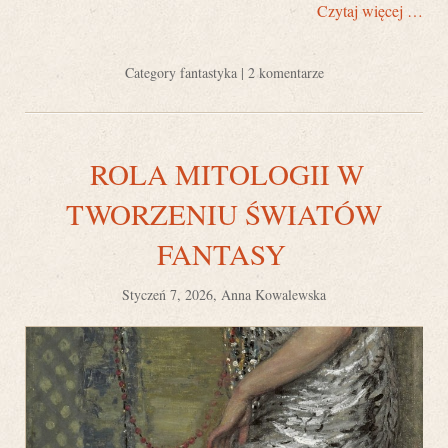
Czytaj więcej …
Category
fantastyka
|
2 komentarze
ROLA MITOLOGII W
TWORZENIU ŚWIATÓW
FANTASY
Styczeń 7, 2026, Anna Kowalewska