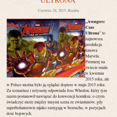
Czerwiec 24, 2015, Rozalia
„Avengers:
Czas
Ultrona
” to
najnowsza
produkcja
kinowa
Marvela.
Premierę na
świecie miała
w kwietniu
2015 roku, ale
w Polsce można było ją oglądać dopiero w maju 2015 roku.
Za scenariusz i reżyserię odpowiada Joss Whedon, który tym
razem postanowił nawiązać do konwencji komiksu, o czym
świadczyć może między innymi scena ze zwiastunów, gdy
superbohaterowie nijako zastygają w bezruchu, w pozycjach
dość bojowych.