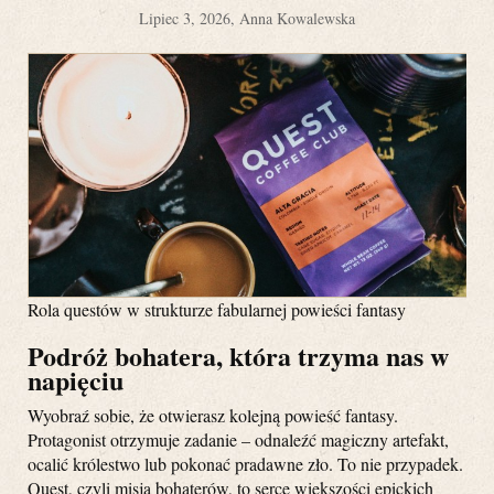
Lipiec 3, 2026, Anna Kowalewska
Rola questów w strukturze fabularnej powieści fantasy
Podróż bohatera, która trzyma nas w
napięciu
Wyobraź sobie, że otwierasz kolejną powieść fantasy.
Protagonist otrzymuje zadanie – odnaleźć magiczny artefakt,
ocalić królestwo lub pokonać pradawne zło. To nie przypadek.
Quest, czyli misja bohaterów, to serce większości epickich