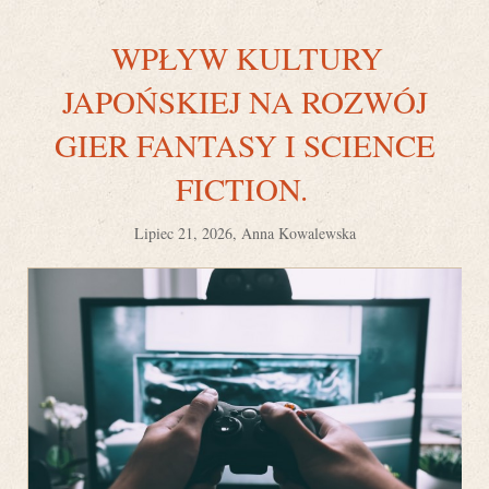
WPŁYW KULTURY
JAPOŃSKIEJ NA ROZWÓJ
GIER FANTASY I SCIENCE
FICTION.
Lipiec 21, 2026, Anna Kowalewska