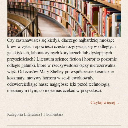
Czy zastanawiałeś się kiedyś, dlaczego najbardziej mrożące
krew w żyłach opowieści często rozgrywają się w odległych
galaktykach, laboratoryjnych korytarzach lub dystopijnych
przyszłościach? Literatura science fiction i horror to pozornie
odległe gatunki, które w rzeczywistości łączy nierozerwalna
więź. Od czasów Mary Shelley po współczesne kosmiczne
koszmary, motywy horroru w sci-fi ewoluowały,
odzwierciedlając nasze najgłębsze lęki przed technologią,
nieznanym i tym, co może nas czekać w przyszłości.
Czytaj więcej …
Kategoria
Literatura
|
1 komentarz