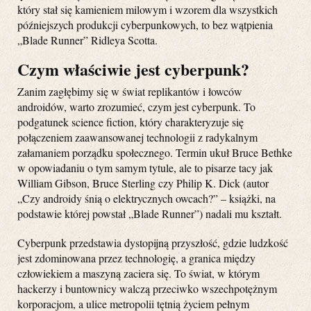
który stał się kamieniem milowym i wzorem dla wszystkich
późniejszych produkcji cyberpunkowych, to bez wątpienia
„Blade Runner” Ridleya Scotta.
Czym właściwie jest cyberpunk?
Zanim zagłębimy się w świat replikantów i łowców
androidów, warto zrozumieć, czym jest cyberpunk. To
podgatunek science fiction, który charakteryzuje się
połączeniem zaawansowanej technologii z radykalnym
załamaniem porządku społecznego. Termin ukuł Bruce Bethke
w opowiadaniu o tym samym tytule, ale to pisarze tacy jak
William Gibson, Bruce Sterling czy Philip K. Dick (autor
„Czy androidy śnią o elektrycznych owcach?” – książki, na
podstawie której powstał „Blade Runner”) nadali mu kształt.
Cyberpunk przedstawia dystopijną przyszłość, gdzie ludzkość
jest zdominowana przez technologię, a granica między
człowiekiem a maszyną zaciera się. To świat, w którym
hackerzy i buntownicy walczą przeciwko wszechpotężnym
korporacjom, a ulice metropolii tętnią życiem pełnym