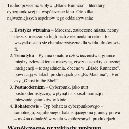
Trudno przecenić wpływ „Blade Runnera” i literatury
cyberpunkowej na współczesne kino. Oto kilka
najważniejszych aspektów tego oddziaływania:
Estetyka wizualna
– Mroczne, zatłoczone miasta, neony,
deszcz, mieszanka high-tech z elementami retro – to
wszystko stało się charakterystyczne dla wielu filmów sci-
fi.
Tematyka
– Pytania o naturę człowieczeństwa, granice
między człowiekiem a maszyną, etyczne aspekty sztucznej
inteligencji – te zagadnienia, obecne w „Blade Runnerze”,
powracają w takich produkcjach jak „Ex Machina”, „Her”
czy „Ghost in the Shell”.
Postmodernizm
– Cyberpunk, jako nurt
postmodernistyczny, wpłynął na sposób narracji i
mieszanie gatunków w kinie.
Bohaterowie
– Typ bohatera cyberpunkowego –
samotnego, zagubionego, balansującego na granicy prawa
– można odnaleźć w wielu współczesnych produkcjach.
Współczesne przykłady wpływu