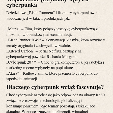
cyberpunka
Dziedzictwo „Blade Runnera” i literatury cyberpunkowej
widoczne jest w takich produkcjach jak:
„Matrix” – Film, który połączył estetykę cyberpunkową z
filozofią i widowiskowymi scenami akcji.
„Blade Runner 2049″ – Kontynuacja klasyka, która rozwinęła
tematy oryginału i zachwyciła wizualnie.
„Altered Carbon” – Serial Netflixa bazujący na
cyberpunkowej powieści Richarda Morgana.
„Cyberpunk 2077″ – Choć to gra komputerowa, jej estetyka i
marketing mocno wpłynęły na popkulturę.
„Akira” – Kultowe anime, które przeniosło cyberpunk do
japońskiej animacji.
Dlaczego cyberpunk wciąż fascynuje?
Choć cyberpunk narodził się jako odpowiedź na obawy lat 80.
związane z rozwojem technologii, globalizacją i
konsumpcjonizmem, jego tematy pozostają zaskakująco
aktualne. W epoce sztucznej inteligencji, wirtualnej