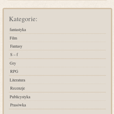
Kategorie:
fantastyka
Film
Fantasy
S – f
Gry
RPG
Literatura
Recenzje
Publicystyka
Prasówka