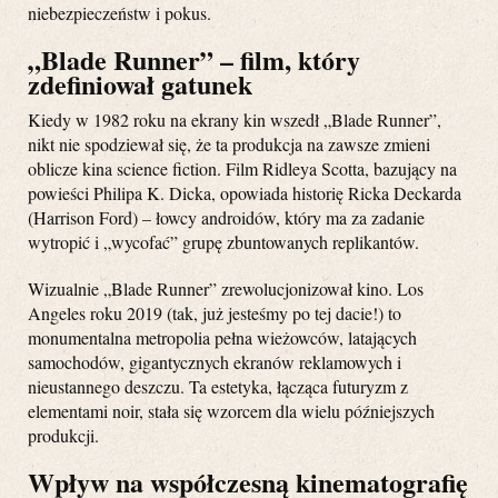
niebezpieczeństw i pokus.
„Blade Runner” – film, który
zdefiniował gatunek
Kiedy w 1982 roku na ekrany kin wszedł „Blade Runner”,
nikt nie spodziewał się, że ta produkcja na zawsze zmieni
oblicze kina science fiction. Film Ridleya Scotta, bazujący na
powieści Philipa K. Dicka, opowiada historię Ricka Deckarda
(Harrison Ford) – łowcy androidów, który ma za zadanie
wytropić i „wycofać” grupę zbuntowanych replikantów.
Wizualnie „Blade Runner” zrewolucjonizował kino. Los
Angeles roku 2019 (tak, już jesteśmy po tej dacie!) to
monumentalna metropolia pełna wieżowców, latających
samochodów, gigantycznych ekranów reklamowych i
nieustannego deszczu. Ta estetyka, łącząca futuryzm z
elementami noir, stała się wzorcem dla wielu późniejszych
produkcji.
Wpływ na współczesną kinematografię