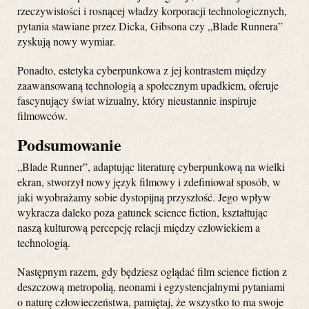
rzeczywistości i rosnącej władzy korporacji technologicznych,
pytania stawiane przez Dicka, Gibsona czy „Blade Runnera”
zyskują nowy wymiar.
Ponadto, estetyka cyberpunkowa z jej kontrastem między
zaawansowaną technologią a społecznym upadkiem, oferuje
fascynujący świat wizualny, który nieustannie inspiruje
filmowców.
Podsumowanie
„Blade Runner”, adaptując literaturę cyberpunkową na wielki
ekran, stworzył nowy język filmowy i zdefiniował sposób, w
jaki wyobrażamy sobie dystopijną przyszłość. Jego wpływ
wykracza daleko poza gatunek science fiction, kształtując
naszą kulturową percepcję relacji między człowiekiem a
technologią.
Następnym razem, gdy będziesz oglądać film science fiction z
deszczową metropolią, neonami i egzystencjalnymi pytaniami
o naturę człowieczeństwa, pamiętaj, że wszystko to ma swoje