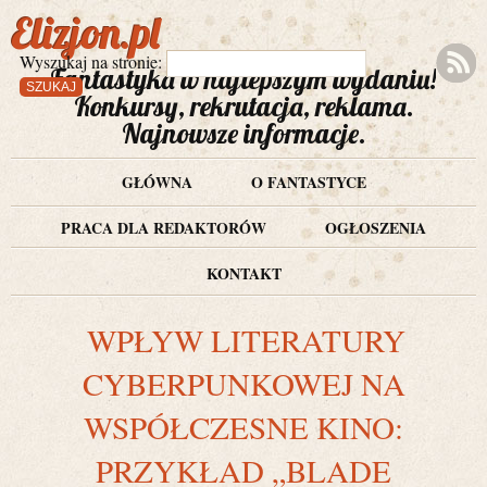
Elizjon.pl
Wyszukaj na stronie:
Fantastyka w najlepszym wydaniu!
Konkursy, rekrutacja, reklama.
Najnowsze informacje.
GŁÓWNA
O FANTASTYCE
PRACA DLA REDAKTORÓW
OGŁOSZENIA
KONTAKT
WPŁYW LITERATURY
CYBERPUNKOWEJ NA
WSPÓŁCZESNE KINO:
PRZYKŁAD „BLADE