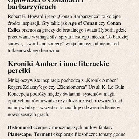
barbarzyńcach
Robert E. Howard i jego „Conan Barbarzyńca” to kolejne
Age of Conan
Conan
źródło inspiracji. Gry takie jak
czy
Exiles
przenoszą graczy do brutalnego świata Hyborii, gdzie
przetrwanie wymaga siły, sprytu i ostrego miecza. To bardziej
surowa, „sword and sorcery” wizja fantasy, odmienna od
tolkienowskiego heroizmu.
Kroniki Amber i inne literackie
perełki
Mniej oczywiste inspiracje pochodzą z „Kronik Amber”
Rogera Zelazny’ego czy „Ziemiomorza” Ursuli K. Le Guin.
Koncepcja podróży między światami, systemów magii
opartych na równowadze czy filozoficznych rozważań nad
naturą władzy – wszystko to znajduje odzwierciedlenie w
nowoczesnych grach.
Dishonored
czerpie z mroczniejszych nurtów fantasy,
Planescape: Torment
eksploruje filozoficzne tematy godne