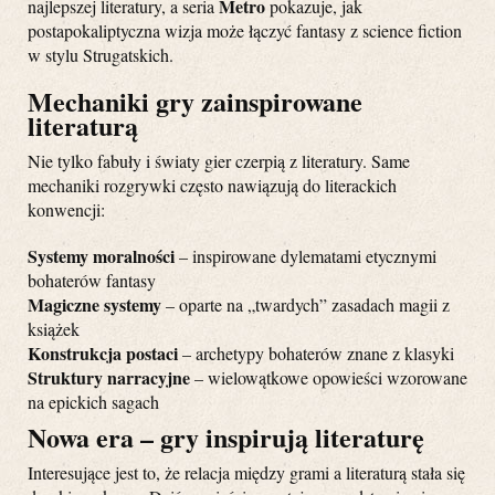
Metro
najlepszej literatury, a seria
pokazuje, jak
postapokaliptyczna wizja może łączyć fantasy z science fiction
w stylu Strugatskich.
Mechaniki gry zainspirowane
literaturą
Nie tylko fabuły i światy gier czerpią z literatury. Same
mechaniki rozgrywki często nawiązują do literackich
konwencji:
Systemy moralności
– inspirowane dylematami etycznymi
bohaterów fantasy
Magiczne systemy
– oparte na „twardych” zasadach magii z
książek
Konstrukcja postaci
– archetypy bohaterów znane z klasyki
Struktury narracyjne
– wielowątkowe opowieści wzorowane
na epickich sagach
Nowa era – gry inspirują literaturę
Interesujące jest to, że relacja między grami a literaturą stała się