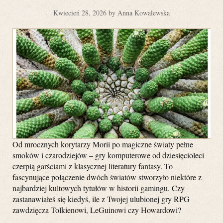
Kwiecień 28, 2026 by Anna Kowalewska
Od mrocznych korytarzy Morii po magiczne światy pełne
smoków i czarodziejów – gry komputerowe od dziesięcioleci
czerpią garściami z klasycznej literatury fantasy. To
fascynujące połączenie dwóch światów stworzyło niektóre z
najbardziej kultowych tytułów w historii gamingu. Czy
zastanawiałeś się kiedyś, ile z Twojej ulubionej gry RPG
zawdzięcza Tolkienowi, LeGuinowi czy Howardowi?