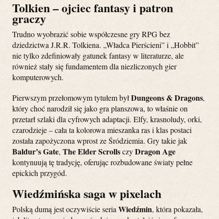
Tolkien – ojciec fantasy i patron
graczy
Trudno wyobrazić sobie współczesne gry RPG bez
dziedzictwa J.R.R. Tolkiena. „Władca Pierścieni” i „Hobbit”
nie tylko zdefiniowały gatunek fantasy w literaturze, ale
również stały się fundamentem dla niezliczonych gier
komputerowych.
Dungeons & Dragons
Pierwszym przełomowym tytułem był
,
który choć narodził się jako gra planszowa, to właśnie on
przetarł szlaki dla cyfrowych adaptacji. Elfy, krasnoludy, orki,
czarodzieje – cała ta kolorowa mieszanka ras i klas postaci
została zapożyczona wprost ze Śródziemia. Gry takie jak
Baldur’s Gate
The Elder Scrolls
Dragon Age
,
czy
kontynuują tę tradycję, oferując rozbudowane światy pełne
epickich przygód.
Wiedźmińska saga w pixelach
Wiedźmin
Polską dumą jest oczywiście seria
, która pokazała,