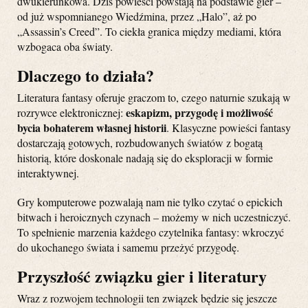
dwukierunkowa. Dziś powieści powstają na podstawie gier –
od już wspomnianego Wiedźmina, przez „Halo”, aż po
„Assassin’s Creed”. To ciekła granica między mediami, która
wzbogaca oba światy.
Dlaczego to działa?
Literatura fantasy oferuje graczom to, czego naturnie szukają w
eskapizm, przygodę i możliwość
rozrywce elektronicznej:
bycia bohaterem własnej historii
. Klasyczne powieści fantasy
dostarczają gotowych, rozbudowanych światów z bogatą
historią, które doskonale nadają się do eksploracji w formie
interaktywnej.
Gry komputerowe pozwalają nam nie tylko czytać o epickich
bitwach i heroicznych czynach – możemy w nich uczestniczyć.
To spełnienie marzenia każdego czytelnika fantasy: wkroczyć
do ukochanego świata i samemu przeżyć przygodę.
Przyszłość związku gier i literatury
Wraz z rozwojem technologii ten związek będzie się jeszcze