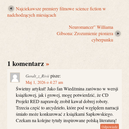
Najciekawsze premiery filmowe science fiction w
nadchodzących miesiącach
Neuromancer” Williama
Gibsona: Zrozumienie pioniera
cyberpunku
1 komentarz
»
pisze:
Geralt_z_Rivii
Maj 1, 2026 o 4:27 am
Świetny artykuł! Jako fan Wiedźmina zarówno w wersji
książkowej, jak i growej, mogę potwierdzić, że CD
Projekt RED naprawdę zrobił kawał dobrej roboty.
Trzecia część to arcydzieło, które pod względem narracji
śmiało może konkurować z książkami Sapkowskiego.
Czekam na kolejne tytuły inspirowane polską literaturą!
Odpowiedz