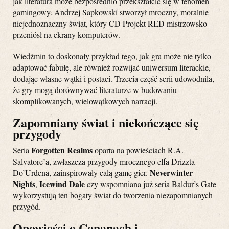
jak literatura może bezpośrednio przekształcić się w fenomen
gamingowy. Andrzej Sapkowski stworzył mroczny, moralnie
niejednoznaczny świat, który CD Projekt RED mistrzowsko
przeniósł na ekrany komputerów.
Wiedźmin to doskonały przykład tego, jak gra może nie tylko
adaptować fabułę, ale również rozwijać uniwersum literackie,
dodając własne wątki i postaci. Trzecia część serii udowodniła,
że gry mogą dorównywać literaturze w budowaniu
skomplikowanych, wielowątkowych narracji.
Zapomniany świat i niekończące się
przygody
Forgotten Realms
Seria
oparta na powieściach R.A.
Salvatore’a, zwłaszcza przygody mrocznego elfa Drizzta
Neverwinter
Do’Urdena, zainspirowały całą gamę gier.
Nights
Icewind Dale
,
czy wspomniana już seria Baldur’s Gate
wykorzystują ten bogaty świat do tworzenia niezapomnianych
przygód.
Opowieści o Conanach i