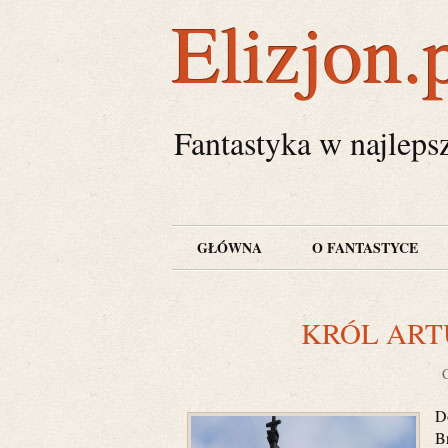
Elizjon.
Fantastyka w najleps
GŁÓWNA
O FANTASTYCE
KRÓL ART
D
B