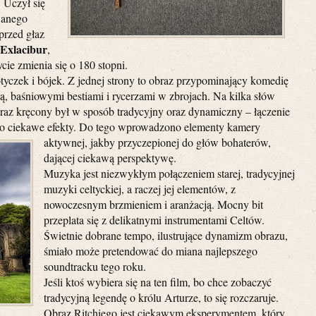
 Uczył się
wanego
przed głaz
Exlacibur
,
cie zmienia się o 180 stopni.
yczek i bójek. Z jednej strony to obraz przypominający komedię
gią, baśniowymi bestiami i rycerzami w zbrojach. Na kilka słów
raz kręcony był w sposób tradycyjny oraz dynamiczny – łączenie
o ciekawe efekty.
Do tego wprowadzono elementy kamery
aktywnej, jakby przyczepionej do głów bohaterów,
dającej ciekawą perspektywę.
Muzyka jest niezwykłym połączeniem starej, tradycyjnej
muzyki celtyckiej, a raczej jej elementów, z
nowoczesnym brzmieniem i aranżacją. Mocny bit
przeplata się z delikatnymi instrumentami Celtów.
Świetnie dobrane tempo, ilustrujące dynamizm obrazu,
śmiało może pretendować do miana najlepszego
soundtracku tego roku.
Jeśli ktoś wybiera się na ten film, bo chce zobaczyć
tradycyjną legendę o królu Arturze, to się rozczaruje.
Obraz Ritchiego jest ciekawym eksperymentem, który