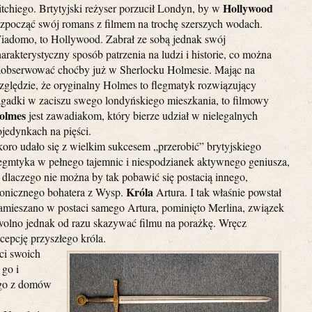
Hollywood
itchiego. Brtytyjski reżyser porzucił Londyn, by w
ozpocząć swój romans z filmem na trochę szerszych wodach.
iadomo, to Hollywood. Zabrał ze sobą jednak swój
arakterystyczny sposób patrzenia na ludzi i historie, co można
aobserwować choćby już w Sherlocku Holmesie. Mając na
zględzie, że oryginalny Holmes to flegmatyk rozwiązujący
agadki w zaciszu swego londyńskiego mieszkania, to filmowy
olmes
jest zawadiakom, który bierze udział w nielegalnych
ojedynkach na pięści.
koro udało się z wielkim sukcesem „przerobić” brytyjskiego
legmtyka w pełnego tajemnic i niespodzianek aktywnego geniusza,
 dlaczego nie można by tak pobawić się postacią innego,
Króla
konicznego bohatera z Wysp.
Artura. I tak właśnie powstał
amieszano w postaci samego Artura, pominięto Merlina, związek
wolno jednak od razu skazywać filmu na porażkę. Wręcz
epcję przyszłego króla.
ci swoich
 go i
nego z domów