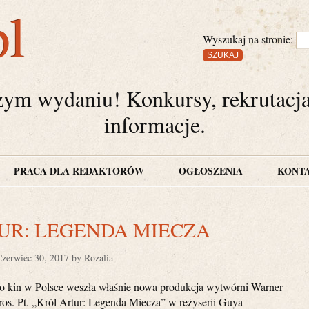
pl
Wyszukaj na stronie:
zym wydaniu! Konkursy, rekrutacj
informacje.
PRACA DLA REDAKTORÓW
OGŁOSZENIA
KONT
UR: LEGENDA MIECZA
Czerwiec 30, 2017 by Rozalia
o kin w Polsce weszła właśnie nowa produkcja wytwórni Warner
ros. Pt. „Król Artur: Legenda Miecza” w reżyserii Guya