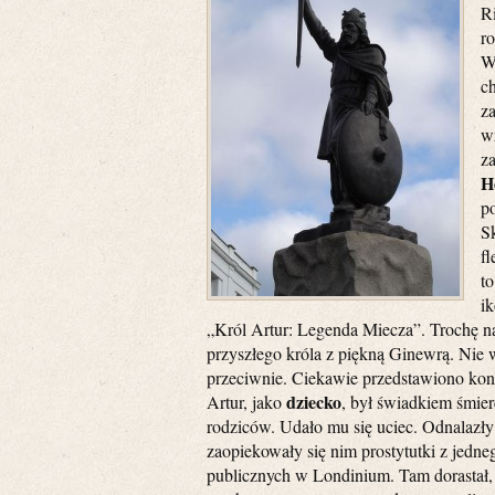
R
r
W
ch
z
w
z
H
p
S
f
to
i
„Król Artur: Legenda Miecza”. Trochę n
przyszłego króla z piękną Ginewrą. Nie 
przeciwnie. Ciekawie przedstawiono konc
dziecko
Artur, jako
, był świadkiem śmier
rodziców. Udało mu się uciec. Odnalazły
zaopiekowały się nim prostytutki z jed
publicznych w Londinium. Tam dorastał,