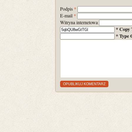
Podpis
*
E-mail
*
Witryna internetowa
* Copy 
* Type 