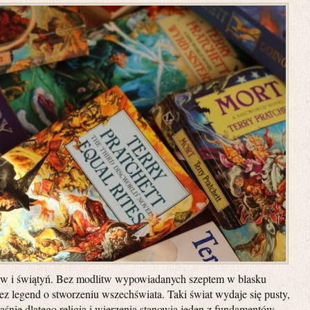
ów i świątyń. Bez modlitw wypowiadanych szeptem w blasku
ez legend o stworzeniu wszechświata. Taki świat wydaje się pusty,
aśnie dlatego religia i wierzenia stanowią jeden z fundamentów