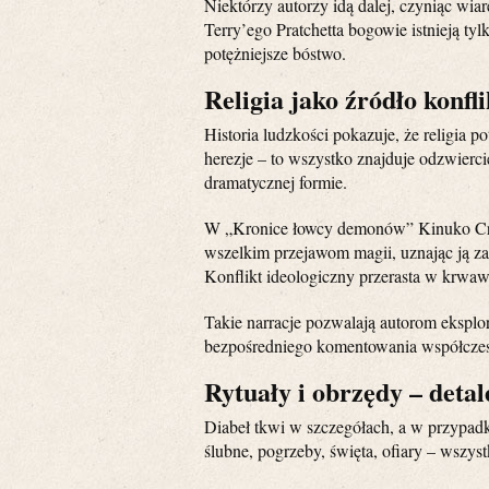
Niektórzy autorzy idą dalej, czyniąc wia
Terry’ego Pratchetta bogowie istnieją ty
potężniejsze bóstwo.
Religia jako źródło konfl
Historia ludzkości pokazuje, że religia po
herezje – to wszystko znajduje odzwiercie
dramatycznej formie.
W „Kronice łowcy demonów” Kinuko Cra
wszelkim przejawom magii, uznając ją z
Konflikt ideologiczny przerasta w krwa
Takie narracje pozwalają autorom eksplor
bezpośredniego komentowania współczesn
Rytuały i obrzędy – deta
Diabeł tkwi w szczegółach, a w przypadku
ślubne, pogrzeby, święta, ofiary – wszys