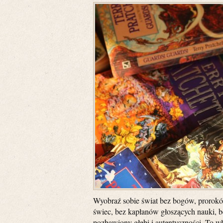
Wyobraź sobie świat bez bogów, prorok
świec, bez kapłanów głoszących nauki, b
pozbawiony głębi i autentyczności. To wł