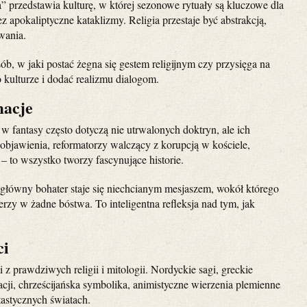
” przedstawia kulturę, w której sezonowe rytuały są kluczowe dla
apokaliptyczne kataklizmy. Religia przestaje być abstrakcją,
wania.
ób, w jaki postać żegna się gestem religijnym czy przysięga na
 kulturze i dodać realizmu dialogom.
macje
e w fantasy często dotyczą nie utrwalonych doktryn, ale ich
bjawienia, reformatorzy walczący z korupcją w kościele,
 to wszystko tworzy fascynujące historie.
łówny bohater staje się niechcianym mesjaszem, wokół którego
erzy w żadne bóstwa. To inteligentna refleksja nad tym, jak
ci
i z prawdziwych religii i mitologii. Nordyckie sagi, greckie
cji, chrześcijańska symbolika, animistyczne wierzenia plemienne
tastycznych światach.