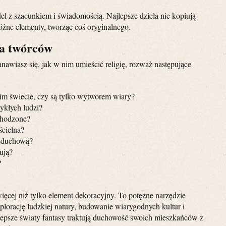
deł z szacunkiem i świadomością. Najlepsze dzieła nie kopiują
 różne elementy, tworząc coś oryginalnego.
la twórców
tanawiasz się, jak w nim umieścić religię, rozważ następujące
im świecie, czy są tylko wytworem wiary?
ykłych ludzi?
bchodzone?
ścielna?
a duchową?
rują?
?
więcej niż tylko element dekoracyjny. To potężne narzędzie
plorację ludzkiej natury, budowanie wiarygodnych kultur i
lepsze światy fantasy traktują duchowość swoich mieszkańców z