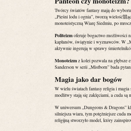
Panteon czy monoteizm? 
Twórcy światów fantasy mają do wyboru w
„Pieśni lodu i ognia”, tworzą wielość競ąc
monoteistyczną Wiarę Siedmiu, po mrocz
Politeizm
oferuje bogactwo możliwości n
kapłanów, świątynie i wyznawców. W „M
aktywnie ingerują w sprawy śmiertelników
Monoteizm
z kolei pozwala na głębsze e
Sanderson w serii „Mistborn” bada pytani
Magia jako dar bogów
W wielu światach fantasy religia i magia
modlitwy stają się zaklęciami, a cuda s
W uniwersum „Dungeons & Dragons” kle
silniejsza wiara, tym potężniejsze cuda 
religijną stworzyło model, który zainspiro