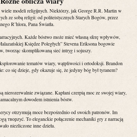
Różne oblicza wiary
iele modeli religijnych. Niektórzy, jak George R.R. Martin w
ych ze sobą religii: od politeistycznych Starych Bogów, przez
nego R’hlora, Pana Światła.
arracyjnych. Każde bóstwo może mieć własną sferę wpływów,
alazańskiej Księdze Poległych” Stevena Eriksona bogowie
, tworząc skomplikowaną sieć intryg i sojuszy.
ksplorowanie tematów wiary, wątpliwości i ortodoksji. Brandon
e: co się dzieje, gdy okazuje się, że jedyny bóg był tyranem?
 są nierozerwalnie związane. Kapłani czerpią moc ze swojej wiary,
ą namacalnym dowodem istnienia bóstw.
rycy otrzymują moce bezpośrednio od swoich patronów. Im
mogą творzyć. To eleganckie połączenie mechaniki gry z narracją
wało niezliczone inne dzieła.