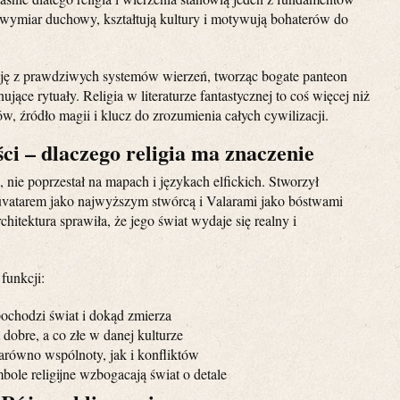
 wymiar duchowy, kształtują kultury i motywują bohaterów do
ację z prawdziwych systemów wierzeń, tworząc bogate panteon
ące rytuały. Religia w literaturze fantastycznej to coś więcej niż
w, źródło magii i klucz do zrozumienia całych cywilizacji.
i – dlaczego religia ma znaczenie
 nie poprzestał na mapach i językach elfickich. Stworzył
lúvatarem jako najwyższym stwórcą i Valarami jako bóstwami
hitektura sprawiła, że jego świat wydaje się realny i
funkcji:
ochodzi świat i dokąd zmierza
t dobre, a co złe w danej kulturze
zarówno wspólnoty, jak i konfliktów
mbole religijne wzbogacają świat o detale