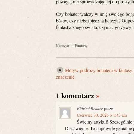
powagą, nie sprowadzając jej do prostyc
Czy bohater walczy w imię swojego boga,
bóstw, czy niebezpieczna herezja? Odpowie
fantastycznego świata, czyniąc go żyw
Kategoria:
Fantasy
Motyw podróży bohatera w fantasy:
znaczenie
1 komentarz
»
pisze:
EldritchReader
Czerwiec 30, 2026 o 1:43 am
Świetny artykuł! Szczególnie 
Discświecie. To naprawdę genialne 