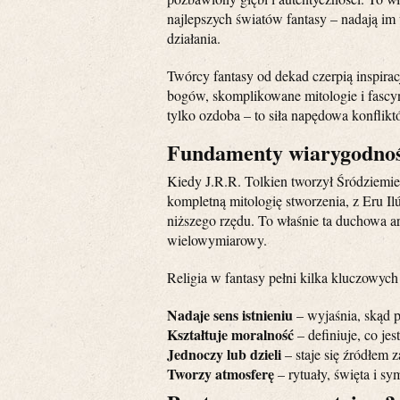
najlepszych światów fantasy – nadają im
działania.
Twórcy fantasy od dekad czerpią inspir
bogów, skomplikowane mitologie i fascynuj
tylko ozdoba – to siła napędowa konfliktó
Fundamenty wiarygodnośc
Kiedy J.R.R. Tolkien tworzył Śródziemie,
kompletną mitologię stworzenia, z Eru I
niższego rzędu. To właśnie ta duchowa arc
wielowymiarowy.
Religia w fantasy pełni kilka kluczowych 
Nadaje sens istnieniu
– wyjaśnia, skąd p
Kształtuje moralność
– definiuje, co jes
Jednoczy lub dzieli
– staje się źródłem 
Tworzy atmosferę
– rytuały, święta i sy