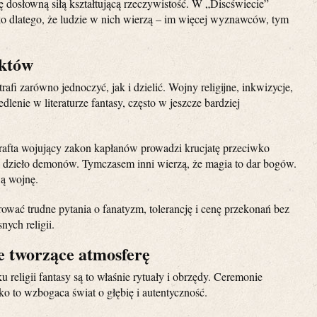
rę dosłowną siłą kształtującą rzeczywistość. W „Discświecie”
lko dlatego, że ludzie w nich wierzą – im więcej wyznawców, tym
iktów
trafi zarówno jednoczyć, jak i dzielić. Wojny religijne, inkwizycje,
dlenie w literaturze fantasy, często w jeszcze bardziej
fta wojujący zakon kapłanów prowadzi krucjatę przeciwko
a dzieło demonów. Tymczasem inni wierzą, że magia to dar bogów.
wą wojnę.
ować trudne pytania o fanatyzm, tolerancję i cenę przekonań bez
ych religii.
le tworzące atmosferę
 religii fantasy są to właśnie rytuały i obrzędy. Ceremonie
tko to wzbogaca świat o głębię i autentyczność.