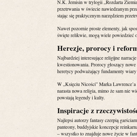
N.K. Jemisin w trylogii „Rozdarta Ziemia
przetrwania w świecie nawiedzanym przez 
stając się praktycznym narzędziem przetr
Nawet pozornie proste elementy, jak spos
święte relikwie, mogą wiele powiedzieć o
Herezje, prorocy i refor
Najbardziej interesujące religijne narracj
kwestionowania. Prorocy głoszący nowe o
heretycy podważający fundamenty wiary –
W „Księciu Nicości” Marka Lawrence’a g
narasta nowa religia, mimo że sam nie wi
powstają legendy i kulty.
Inspiracje z rzeczywistoś
Najlepsi autorzy fantasy czerpią garściam
panteony, buddyjskie koncepcje reinkarna
– wszystko to znajduje nowe życie w fan