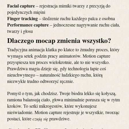
Facial capture
– rejestracja mimiki twarzy z precyzją do
pojedynczych mięśni
Finger tracking
– śledzenie ruchu każdego palca z osobna
Performance capture
– jednoczesne nagrywanie ruchu ciała,
twarzy i głosu
Dlaczego mocap zmienia wszystko?
Tradycyjna animacja klatka po klatce to żmudny proces, który
wymaga setek godzin pracy animatorów. Motion capture
przyspiesza ten proces wielokrotnie, ale to nie wszystko.
Prawdziwa magia dzieje się, gdy technologia łapie coś
nieuchwytnego – naturalność ludzkiego ruchu, którą
niezwykle trudno odtworzyć ręcznie.
Pomyśl o tym, jak chodzisz. Twoje biodra lekko się kołyszą,
ramiona balansują ciało, głowa minimalnie porusza się w rytm
kroków. To setki mikrogestów, które wykonujesz
nieświadomie. Motion capture rejestruje je wszystkie, tworząc
postaci, które
czują się
prawdziwe.