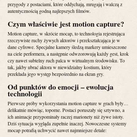
przygody z postaciami, które oddychają, mrugają i walczą z
autentycznością godną najlepszych filmów.
Czym właściwie jest motion capture?
Motion capture, w skrócie mocap, to technologia rejestrująca
rzeczywiste ruchy żywych aktorów i przekształcająca je w
dane cyfrowe. Specjalne kamery śledzą markery umieszczone
na ciele performera, a następnie odwzorowują każdy gest, krok
czy nawet subtelny ruch palca w wirtualnym środowisku. To
tak, jakby ubrać aktora w niewidzialny kostium, który
przekłada jego występ bezpośrednio na ekran gry.
Od punktów do emocji – ewolucja
technologii
Pierwsze próby wykorzystania motion capture w grach były…
delikatnie mówiąc, toporne. Postaci poruszały się sztywno, a
ich animacje przypominały raczej marionety niż żywe istoty.
Dziś sytuacja wygląda zupełnie inaczej. Nowoczesne systemy
mocap potrafią uchwycić nawet najmniejsze detale: