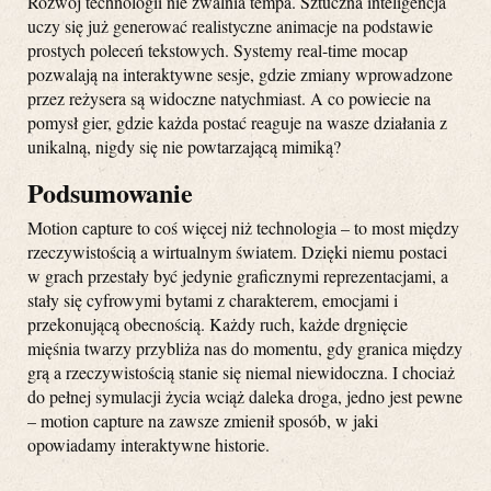
Rozwój technologii nie zwalnia tempa. Sztuczna inteligencja
uczy się już generować realistyczne animacje na podstawie
prostych poleceń tekstowych. Systemy real-time mocap
pozwalają na interaktywne sesje, gdzie zmiany wprowadzone
przez reżysera są widoczne natychmiast. A co powiecie na
pomysł gier, gdzie każda postać reaguje na wasze działania z
unikalną, nigdy się nie powtarzającą mimiką?
Podsumowanie
Motion capture to coś więcej niż technologia – to most między
rzeczywistością a wirtualnym światem. Dzięki niemu postaci
w grach przestały być jedynie graficznymi reprezentacjami, a
stały się cyfrowymi bytami z charakterem, emocjami i
przekonującą obecnością. Każdy ruch, każde drgnięcie
mięśnia twarzy przybliża nas do momentu, gdy granica między
grą a rzeczywistością stanie się niemal niewidoczna. I chociaż
do pełnej symulacji życia wciąż daleka droga, jedno jest pewne
– motion capture na zawsze zmienił sposób, w jaki
opowiadamy interaktywne historie.