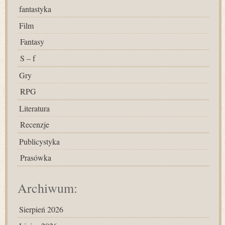
fantastyka
Film
Fantasy
S – f
Gry
RPG
Literatura
Recenzje
Publicystyka
Prasówka
Archiwum:
Sierpień 2026