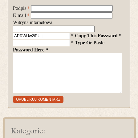
Podpis
*
E-mail
*
Witryna internetowa
* Copy This Password *
* Type Or Paste
Password Here *
Kategorie: