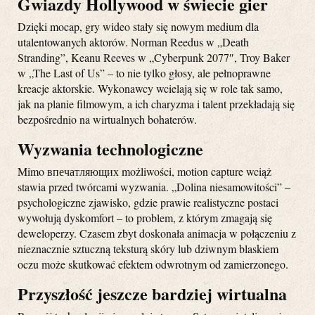
Gwiazdy Hollywood w świecie gier
Dzięki mocap, gry wideo stały się nowym medium dla
utalentowanych aktorów. Norman Reedus w „Death
Stranding”, Keanu Reeves w „Cyberpunk 2077″, Troy Baker
w „The Last of Us” – to nie tylko głosy, ale pełnoprawne
kreacje aktorskie. Wykonawcy wcielają się w role tak samo,
jak na planie filmowym, a ich charyzma i talent przekładają się
bezpośrednio na wirtualnych bohaterów.
Wyzwania technologiczne
Mimo впечатляющих możliwości, motion capture wciąż
stawia przed twórcami wyzwania. „Dolina niesamowitości” –
psychologiczne zjawisko, gdzie prawie realistyczne postaci
wywołują dyskomfort – to problem, z którym zmagają się
deweloperzy. Czasem zbyt doskonała animacja w połączeniu z
nieznacznie sztuczną teksturą skóry lub dziwnym blaskiem
oczu może skutkować efektem odwrotnym od zamierzonego.
Przyszłość jeszcze bardziej wirtualna