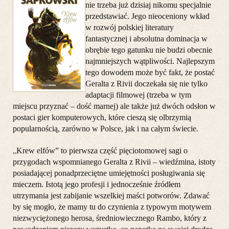
nie trzeba już dzisiaj nikomu specjalnie
przedstawiać. Jego nieoceniony wkład
w rozwój polskiej literatury
fantastycznej i absolutna dominacja w
obrębie tego gatunku nie budzi obecnie
najmniejszych wątpliwości. Najlepszym
tego dowodem może być fakt, że postać
Geralta z Rivii doczekała się nie tylko
adaptacji filmowej (trzeba w tym
miejscu przyznać – dość marnej) ale także już dwóch odsłon w
postaci gier komputerowych, które cieszą się olbrzymią
popularnością, zarówno w Polsce, jak i na całym świecie.
„
Krew elfów” to pierwsza część pięciotomowej sagi o
przygodach wspomnianego Geralta z Rivii – wiedźmina, istoty
posiadającej ponadprzeciętne umiejętności posługiwania się
mieczem. Istotą jego profesji i jednocześnie źródłem
utrzymania jest zabijanie wszelkiej maści potworów. Zdawać
by się mogło, że mamy tu do czynienia z typowym motywem
niezwyciężonego herosa, średniowiecznego Rambo, który z