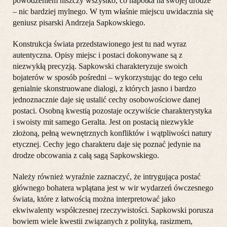
powodzeniem niszczy wszystko, co napotka na swojej drodze
– nic bardziej mylnego. W tym właśnie miejscu uwidacznia się
geniusz pisarski Andrzeja Sapkowskiego.
Konstrukcja świata przedstawionego jest tu nad wyraz
autentyczna. Opisy miejsc i postaci dokonywane są z
niezwykłą precyzją. Sapkowski charakteryzuje swoich
bojaterów w sposób pośredni – wykorzystując do tego celu
genialnie skonstruowane dialogi, z których jasno i bardzo
jednoznacznie daje się ustalić cechy osobowościowe danej
postaci. Osobną kwestią pozostaje oczywiście charakterystyka
i swoisty mit samego Geralta. Jest on postacią niezwykle
złożoną, pełną wewnętrznych konfliktów i wątpliwości natury
etycznej. Cechy jego charakteru daje się poznać jedynie na
drodze obcowania z całą sagą Sapkowskiego.
Należy również wyraźnie zaznaczyć, że intrygująca postać
głównego bohatera wplątana jest w wir wydarzeń ówczesnego
świata, które z łatwością można interpretować jako
ekwiwalenty współczesnej rzeczywistości. Sapkowski porusza
bowiem wiele kwestii związanych z polityką, rasizmem,